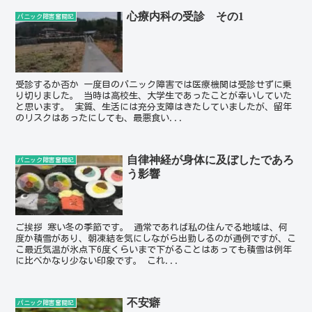
心療内科の受診 その1
パニック障害奮闘記
受診するか否か 一度目のパニック障害では医療機関は受診せずに乗
り切りました。 当時は高校生、大学生であったことが幸いしていた
と思います。 実質、生活には充分支障はきたしていましたが、留年
のリスクはあったにしても、最悪食い...
自律神経が身体に及ぼしたであろ
パニック障害奮闘記
う影響
ご挨拶 寒い冬の季節です。 通常であれば私の住んでる地域は、何
度か積雪があり、朝凍結を気にしながら出勤しるのが通例ですが、こ
こ最近気温が氷点下6度くらいまで下がることはあっても積雪は例年
に比べかなり少ない印象です。 これ...
不安癖
パニック障害奮闘記