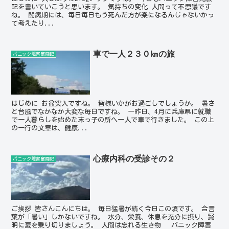
記を書いていこうと思います。 気持ちの変化 人間って不思議です
ね。 闘病期には、毎日毎日もう死んだ方が楽になるんじゃないかっ
て考えたり...
車で一人２３０㎞の旅
パニック障害奮闘記
はじめに お盆突入ですね。 皆様いかがお過ごしでしょうか。 暑さ
と台風でなかなか大変な毎日ですね。 一昨日、4月に兵庫県に就職
で一人暮らしを始めた末っ子の所へ一人で車で行きました。 この上
の一行の文章は、健康...
心療内科の受診その２
パニック障害奮闘記
ご挨拶 皆さんこんにちは。 毎日猛暑が続く今日この頃です。 合言
葉が「暑い」しかないですね。 水分、栄養、休息を充分に摂り、賢
明に夏を乗り切りましょう。 人間は忘れる生き物 パニック障害