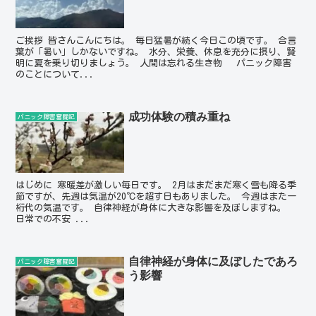
ご挨拶 皆さんこんにちは。 毎日猛暑が続く今日この頃です。 合言
葉が「暑い」しかないですね。 水分、栄養、休息を充分に摂り、賢
明に夏を乗り切りましょう。 人間は忘れる生き物 パニック障害
のことについて...
成功体験の積み重ね
パニック障害奮闘記
はじめに 寒暖差が激しい毎日です。 2月はまだまだ寒く雪も降る季
節ですが、先週は気温が20℃を超す日もありました。 今週はまた一
桁代の気温です。 自律神経が身体に大きな影響を及ぼしますね。
日常での不安 ...
自律神経が身体に及ぼしたであろ
パニック障害奮闘記
う影響