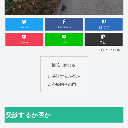
Twitter
Facebook
はてブ
Pocket
LINE
コピー
2022.12.02
目次
受診するか否か
心療内科の門
受診するか否か