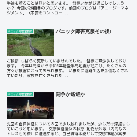
半袖を着ることは無いと思います。 皆様いかがお過ごしでしょう
か？ 今回が26回目のブログです。前回のブログは「アニージーマネ
ジメント」（不安をコントロー...
パニック障害克服その後1
パニック障害奮闘記
ご挨拶 しばらく更新していませんでした。 皆様ご無沙汰しており
ます。 今年は元旦から令和6年能登半島地震が起こり、たくさんの
方々が被害に合っておられます。 いまだに避難生活を余儀なくされ
ていたり、家族を亡くさられた...
闘争か逃避か
パニック障害奮闘記
先回の自律神経についての回で少し触れましたが、少しだけ深掘りし
ていこうと思います。 交感神経優位の状態 動物が外敵（内的なス
トレスも同様）に遭遇すると、自己防衛本能として交感神経が高ま