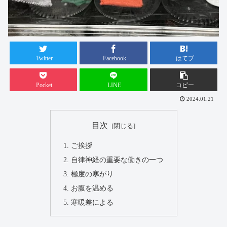
Twitter
Facebook
はてブ
Pocket
LINE
コピー
2024.01.21
目次
ご挨拶
自律神経の重要な働きの一つ
極度の寒がり
お腹を温める
寒暖差による