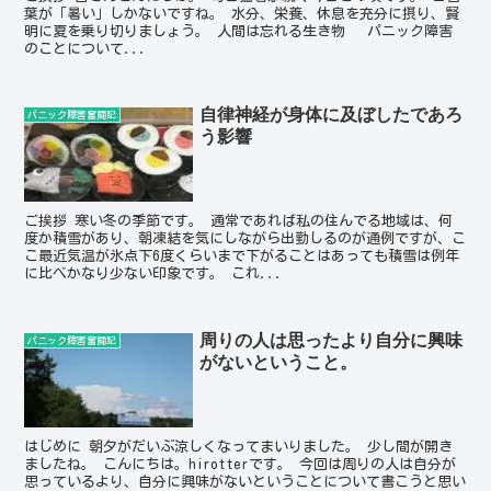
葉が「暑い」しかないですね。 水分、栄養、休息を充分に摂り、賢
明に夏を乗り切りましょう。 人間は忘れる生き物 パニック障害
のことについて...
自律神経が身体に及ぼしたであろ
パニック障害奮闘記
う影響
ご挨拶 寒い冬の季節です。 通常であれば私の住んでる地域は、何
度か積雪があり、朝凍結を気にしながら出勤しるのが通例ですが、こ
こ最近気温が氷点下6度くらいまで下がることはあっても積雪は例年
に比べかなり少ない印象です。 これ...
周りの人は思ったより自分に興味
パニック障害奮闘記
がないということ。
はじめに 朝夕がだいぶ涼しくなってまいりました。 少し間が開き
ましたね。 こんにちは。hirotterです。 今回は周りの人は自分が
思っているより、自分に興味がないということについて書こうと思い