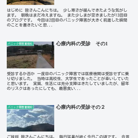
はじめに 皆さんこんにちは。 少し寒さが緩んできたような気がし
ます。 朝晩はまだ冷えますね。 また少しまが空きましたが13回目
のブログです。 今回は2回目のパニック障害が大きく前進した瞬間
のことを書きたいと思...
心療内科の受診 その1
パニック障害奮闘記
受診するか否か 一度目のパニック障害では医療機関は受診せずに乗
り切りました。 当時は高校生、大学生であったことが幸いしていた
と思います。 実質、生活には充分支障はきたしていましたが、留年
のリスクはあったにしても、最悪食い...
心療内科の受診その２
パニック障害奮闘記
ご挨拶 皆さんこんにちは。 毎日猛暑が続く今日この頃です。 合言